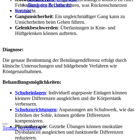
Bandagen & Orthesen
Fehlstellung des Beckens führen, was Rückenschmerzen
Kontakt
verursacht.
Gangunsicherheit
: Ein ungleichmäßiger Gang kann zu
Unsicherheiten beim Gehen führen.
Gelenkbeschwerden
: Überlastungen in Knie- und
Hüftgelenken können auftreten.
Diagnose:
Die genaue Bestimmung der Beinlängendifferenz erfolgt durch
klinische Untersuchungen und bildgebende Verfahren wie
Röntgenaufnahmen.
Behandlungsmöglichkeiten:
Schuheinlagen
: Individuell angepasste Einlagen können
kleinere Differenzen ausgleichen und die Körperstatik
verbessern.
Schuhzurichtungen
: Anpassungen am Schuhwerk, wie das
Erhöhen der Sohle, können größere Differenzen
kompensieren.
Physiotherapie
: Gezielte Übungen können muskuläre
Termin vereinbaren
Dysbalancen ausgleichen und funktionelle Differenzen
reduzieren.