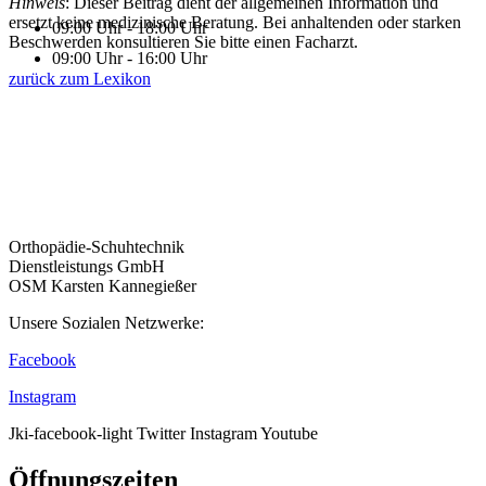
Hinweis
: Dieser Beitrag dient der allgemeinen Information und
ersetzt keine medizinische Beratung. Bei anhaltenden oder starken
09:00 Uhr - 18:00 Uhr
Beschwerden konsultieren Sie bitte einen Facharzt.
09:00 Uhr - 16:00 Uhr
zurück zum Lexikon
Orthopädie-Schuhtechnik
Dienstleistungs GmbH
OSM Karsten Kannegießer
Unsere Sozialen Netzwerke:
Facebook
Instagram
Jki-facebook-light
Twitter
Instagram
Youtube
Öffnungszeiten