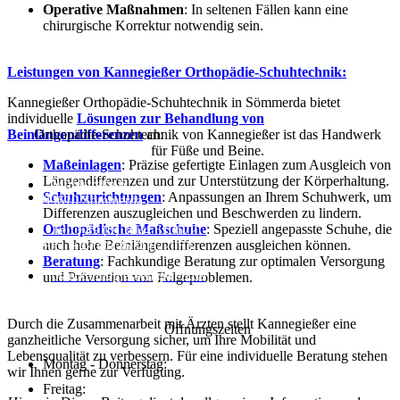
Operative Maßnahmen
: In seltenen Fällen kann eine
chirurgische Korrektur notwendig sein.
Leistungen von Kannegießer Orthopädie-Schuhtechnik:
Kannegießer Orthopädie-Schuhtechnik in Sömmerda bietet
individuelle
Lösungen zur Behandlung von
Beinlängendifferenzen
an:
Orthopädie-Schuhtechnik von Kannegießer ist das Handwerk
für Füße und Beine.
Maßeinlagen
: Präzise gefertigte Einlagen zum Ausgleich von
Längendifferenzen und zur Unterstützung der Körperhaltung.
Mühlstraße 6 - 7
Schuhzurichtungen
: Anpassungen an Ihrem Schuhwerk, um
99610 Sömmerda
Differenzen auszugleichen und Beschwerden zu lindern.
Orthopädische Maßschuhe
: Speziell angepasste Schuhe, die
Tel: +49 (0) 3634 610672
auch hohe Beinlängendifferenzen ausgleichen können.
Fax: +49 (0) 3634 622053
Beratung
: Fachkundige Beratung zur optimalen Versorgung
osm.kannegiesser@web.de
und Prävention von Folgeproblemen.
Durch die Zusammenarbeit mit Ärzten stellt Kannegießer eine
Öffnungszeiten
ganzheitliche Versorgung sicher, um Ihre Mobilität und
Lebensqualität zu verbessern. Für eine individuelle Beratung stehen
Montag - Donnerstag:
wir Ihnen gerne zur Verfügung.
Freitag: