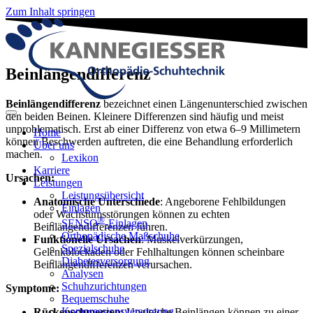
Zum Inhalt springen
Beinlängendifferenz
Beinlängendifferenz
bezeichnet einen Längenunterschied zwischen
den beiden Beinen. Kleinere Differenzen sind häufig und meist
unproblematisch. Erst ab einer Differenz von etwa 6–9 Millimetern
Home
können Beschwerden auftreten, die eine Behandlung erforderlich
Über uns
machen.
Lexikon
Karriere
Ursachen:
Leistungen
Leistungsübersicht
Anatomische Unterschiede
: Angeborene Fehlbildungen
Einlagen
oder Wachstumsstörungen können zu echten
®
SENSO
-Einlagen
Beinlängendifferenzen führen.
Orthopädische Maßschuhe
Funktionelle Ursachen
: Muskelverkürzungen,
Spezialschuhe
Gelenkblockaden oder Fehlhaltungen können scheinbare
Diabetesversorgung
Beinlängendifferenzen verursachen.
Analysen
Schuhzurichtungen
Symptome:
Bequemschuhe
Kompressionsversorgung
Rückenschmerzen
: Ungleiche Beinlängen können zu einer