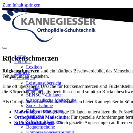
Zum Inhalt springen
Home
Rückenschmerzen
Über uns
Lexikon
Rückenschmerzen
sind ein häufiges Beschwerdebild, das Menschen 
Karriere
Fehlhaltungen entstehen.
Leistungen
Leistungsübersicht
Eine oft übersehene Ursache für Rückenschmerzen sind Fußfehlstellu
Einlagen
die Körperhaltung negativ beeinflussen und somit zu Rückenbeschwe
®
SENSO
-Einlagen
Orthopädische Maßschuhe
Als Orthopädie-Schuhtechnik-Spezialisten bietet Kannegießer in S
Spezialschuhe
Diabetesversorgung
Maßeinlagen
: Maßgefertigte Einlagen unterstützen die Fußst
Analysen
Orthopädische Maßschuhe
: Für spezielle Anforderungen fe
Schuhzurichtungen
Schuhzurichtungen
: Durch gezielte Anpassungen an Ihrem 
Bequemschuhe
Kompressionsversorgung