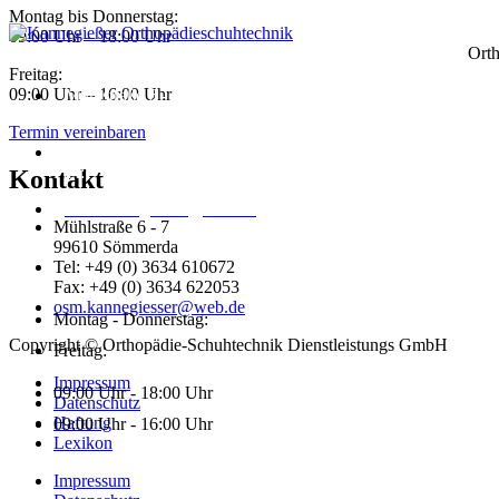
Montag bis Donnerstag:
09:00 Uhr – 18:00 Uhr
Orth
Freitag:
09:00 Uhr – 16:00 Uhr
Mühlstraße 6 - 7
99610 Sömmerda
Termin vereinbaren
Tel: +49 (0) 3634 610672
Fax: +49 (0) 3634 622053
Kontakt
osm.kannegiesser@web.de
Mühlstraße 6 - 7
99610 Sömmerda
Tel: +49 (0) 3634 610672
Fax: +49 (0) 3634 622053
osm.kannegiesser@web.de
Montag - Donnerstag:
Copyright © Orthopädie-Schuhtechnik Dienstleistungs GmbH
Freitag:
Impressum
09:00 Uhr - 18:00 Uhr
Datenschutz
Haftung
09:00 Uhr - 16:00 Uhr
Lexikon
Impressum