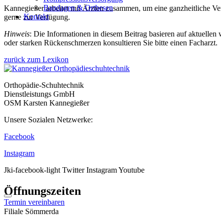
Bandagen & Orthesen
Kannegießer arbeitet mit Ärzten zusammen, um eine ganzheitliche Vers
Kontakt
gerne zur Verfügung.
Hinweis
: Die Informationen in diesem Beitrag basieren auf aktuellen
oder starken Rückenschmerzen konsultieren Sie bitte einen Facharzt.
zurück zum Lexikon
Orthopädie-Schuhtechnik
Dienstleistungs GmbH
OSM Karsten Kannegießer
Unsere Sozialen Netzwerke:
Facebook
Instagram
Jki-facebook-light
Twitter
Instagram
Youtube
Öffnungszeiten
Termin vereinbaren
Filiale Sömmerda