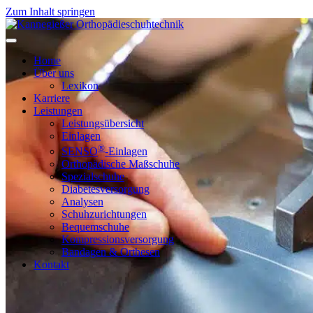
Zum Inhalt springen
Home
Über uns
Lexikon
Karriere
Leistungen
Leistungsübersicht
Einlagen
®
SENSO
-Einlagen
Orthopädische Maßschuhe
Spezialschuhe
Diabetesversorgung
Analysen
Schuhzurichtungen
Bequemschuhe
Kompressionsversorgung
Bandagen & Orthesen
Kontakt