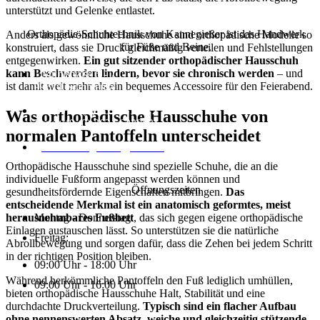
unterstützt und Gelenke entlastet.
Orthopädie-Schuhtechnik von Kannegießer ist das Handwerk
Anders als gewöhnliche Hausschuhe sind orthopädische Modelle so
für Füße und Beine.
konstruiert, dass sie Druck gleichmäßig verteilen und Fehlstellungen
entgegenwirken.
Ein gut sitzender orthopädischer Hausschuh
kann Beschwerden lindern, bevor sie chronisch werden
– und
Mühlstraße 6 - 7
ist damit weit mehr als ein bequemes Accessoire für den Feierabend.
99610 Sömmerda
Tel: +49 (0) 3634 610672
Was orthopädische Hausschuhe von
Fax: +49 (0) 3634 622053
normalen Pantoffeln unterscheidet
osm.kannegiesser@web.de
Orthopädische Hausschuhe sind spezielle Schuhe, die an die
individuelle Fußform angepasst werden können und
Öffnungszeiten
gesundheitsfördernde Eigenschaften mitbringen.
Das
entscheidende Merkmal ist ein anatomisch geformtes, meist
herausnehmbares Fußbett
, das sich gegen eigene orthopädische
Montag - Donnerstag:
Einlagen austauschen lässt. So unterstützen sie die natürliche
Freitag:
Abrollbewegung und sorgen dafür, dass die Zehen bei jedem Schritt
in der richtigen Position bleiben.
09:00 Uhr - 18:00 Uhr
Während herkömmliche Pantoffeln den Fuß lediglich umhüllen,
09:00 Uhr - 16:00 Uhr
bieten orthopädische Hausschuhe Halt, Stabilität und eine
durchdachte Druckverteilung.
Typisch sind ein flacher Aufbau
ohne nennenswerten Absatz, weiche und gleichzeitig stützende