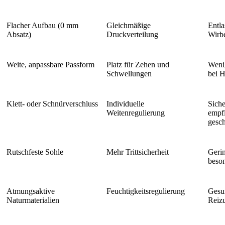
Flacher Aufbau (0 mm
Gleichmäßige
Entl
Absatz)
Druckverteilung
Wirbe
Weite, anpassbare Passform
Platz für Zehen und
Wenig
Schwellungen
bei H
Klett- oder Schnürverschluss
Individuelle
Siche
Weitenregulierung
empfi
gesc
Rutschfeste Sohle
Mehr Trittsicherheit
Gerin
beson
Atmungsaktive
Feuchtigkeitsregulierung
Gesu
Naturmaterialien
Reiz