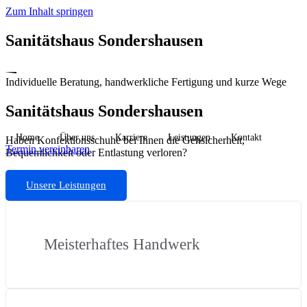
Zum Inhalt springen
Sanitätshaus Sondershausen
Individuelle Beratung, handwerkliche Fertigung und kurze Wege
Sanitätshaus Sondershausen
Home
Über uns
Karriere
Leistungen
Kontakt
Haben Konfektionsschuhe bei Ihnen die Gehsicherheit,
Termin vereinbaren
Bequemlichkeit oder Entlastung verloren?
Unsere Leistungen
Meisterhaftes Handwerk